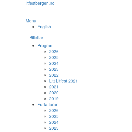
Skip
litfestbergen.no
to
the
content
Menu
English
Billettar
Program
2026
2025
2024
2023
2022
Litt Litfest 2021
2021
2020
2019
Forfattarar
2026
2025
2024
2023