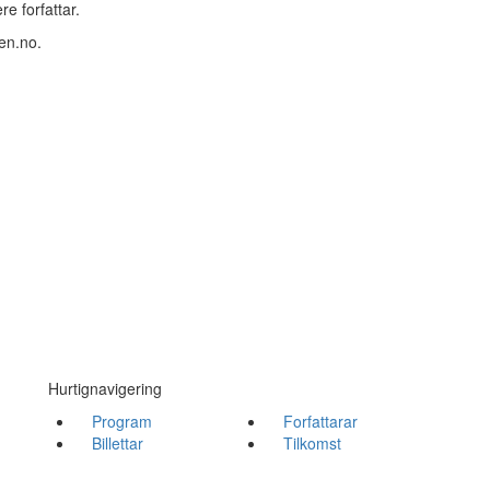
e forfattar.
gen.no.
Hurtignavigering
Program
Forfattarar
Billettar
Tilkomst