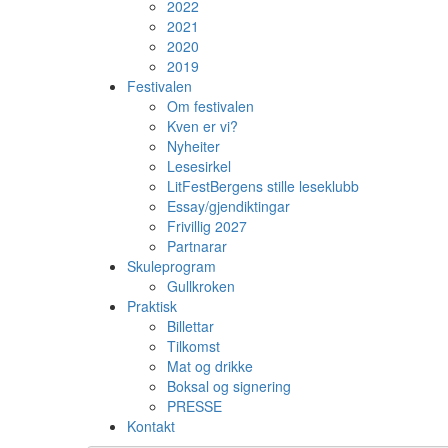
2022
2021
2020
2019
Festivalen
Om festivalen
Kven er vi?
Nyheiter
Lesesirkel
LitFestBergens stille leseklubb
Essay/gjendiktingar
Frivillig 2027
Partnarar
Skuleprogram
Gullkroken
Praktisk
Billettar
Tilkomst
Mat og drikke
Boksal og signering
PRESSE
Kontakt