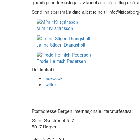
grundige undersøkingar av korleis det eigentleg er å ver
Send inn spørsmåla dine allereie no til info@litfestber
Mímir Kristjánsson
Janne Stigen Drangsholt
Frode Helmich Pedersen
Del Innhald
facebook
twitter
Postadresse Bergen internasjonale litteraturfestival
Østre Skostredet 5–7
5017 Bergen
Tel. 55 23 15 20