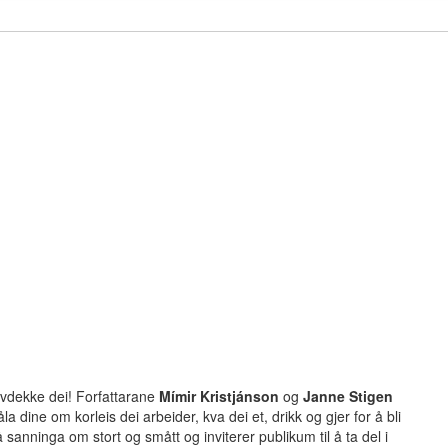
vdekke dei! Forfattarane
Mímir Kristjánson
og
Janne Stigen
 dine om korleis dei arbeider, kva dei et, drikk og gjer for å bli
å sanninga om stort og smått og inviterer publikum til å ta del i