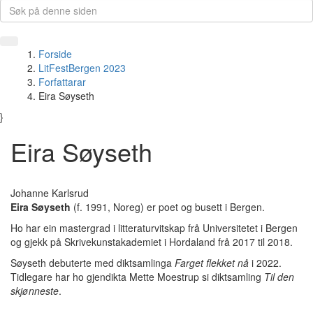
Forside
LitFestBergen 2023
Forfattarar
Eira Søyseth
}
Eira Søyseth
Johanne Karlsrud
Eira Søyseth
(f. 1991, Noreg) er poet og busett i Bergen.
Ho har ein mastergrad i litteraturvitskap frå Universitetet i Bergen
og gjekk på Skrivekunstakademiet i Hordaland frå 2017 til 2018.
Søyseth debuterte med diktsamlinga
Farget flekket nå
i 2022.
Tidlegare har ho gjendikta Mette Moestrup si diktsamling
Til den
skjønneste
.