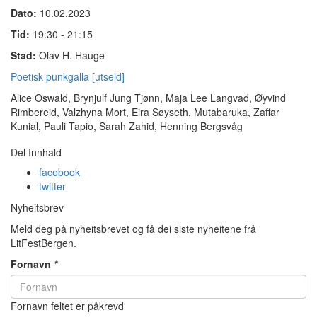
Dato:
10.02.2023
Tid:
19:30 - 21:15
Stad:
Olav H. Hauge
Poetisk punkgalla [utseld]
Alice Oswald, Brynjulf Jung Tjønn, Maja Lee Langvad, Øyvind
Rimbereid, Valzhyna Mort, Eira Søyseth, Mutabaruka, Zaffar
Kunial, Pauli Tapio,
Sarah Zahid,
Henning Bergsvåg
Del Innhald
facebook
twitter
Nyheitsbrev
Meld deg på nyheitsbrevet og få dei siste nyheitene frå
LitFestBergen.
Fornavn
*
Fornavn feltet er påkrevd