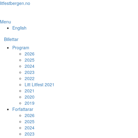
Skip
litfestbergen.no
to
the
content
Menu
English
Billettar
Program
2026
2025
2024
2023
2022
Litt Litfest 2021
2021
2020
2019
Forfattarar
2026
2025
2024
2023