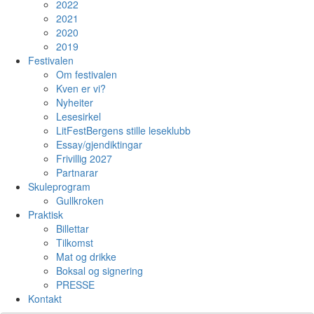
2022
2021
2020
2019
Festivalen
Om festivalen
Kven er vi?
Nyheiter
Lesesirkel
LitFestBergens stille leseklubb
Essay/gjendiktingar
Frivillig 2027
Partnarar
Skuleprogram
Gullkroken
Praktisk
Billettar
Tilkomst
Mat og drikke
Boksal og signering
PRESSE
Kontakt