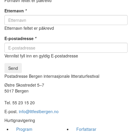
Fornavn feltet er påkrevd
Etternavn
*
Etternavn feltet er påkrevd
E-postadresse
*
Vennlist fyll inn en gyldig E-postadresse
Send
Postadresse Bergen internasjonale litteraturfestival
Østre Skostredet 5–7
5017 Bergen
Tel. 55 23 15 20
E-post.
info@litfestbergen.no
Hurtignavigering
Program
Forfattarar