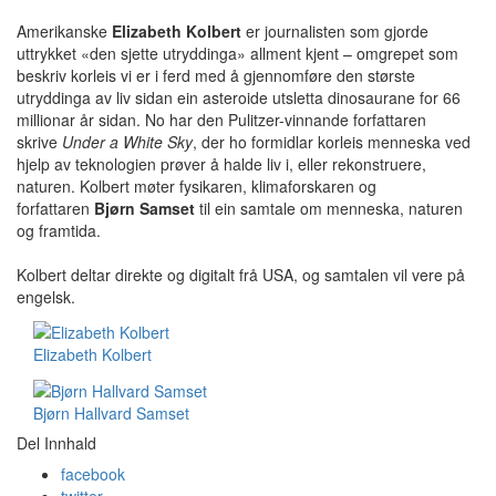
Amerikanske
Elizabeth Kolbert
er journalisten som gjorde
uttrykket «den sjette utryddinga» allment kjent – omgrepet som
beskriv korleis vi er i ferd med å gjennomføre den største
utryddinga av liv sidan ein asteroide utsletta dinosaurane for 66
millionar år sidan. No har den Pulitzer-vinnande forfattaren
skrive
Under a White Sky
, der ho formidlar korleis menneska ved
hjelp av teknologien prøver å halde liv i, eller rekonstruere,
naturen. Kolbert møter fysikaren, klimaforskaren og
forfattaren
Bjørn Samset
til ein samtale om menneska, naturen
og framtida.
Kolbert deltar direkte og digitalt frå USA, og samtalen vil vere på
engelsk.
Elizabeth Kolbert
Bjørn Hallvard Samset
Del Innhald
facebook
twitter