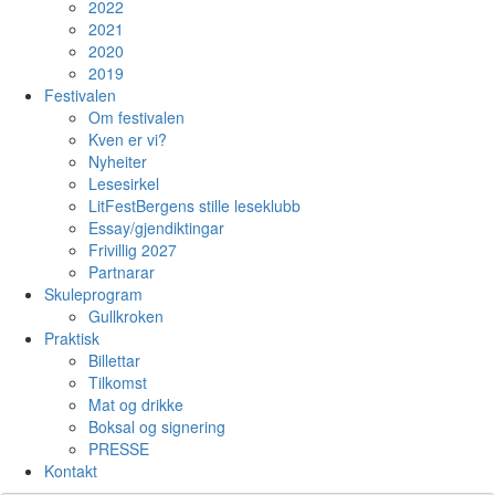
2022
2021
2020
2019
Festivalen
Om festivalen
Kven er vi?
Nyheiter
Lesesirkel
LitFestBergens stille leseklubb
Essay/gjendiktingar
Frivillig 2027
Partnarar
Skuleprogram
Gullkroken
Praktisk
Billettar
Tilkomst
Mat og drikke
Boksal og signering
PRESSE
Kontakt