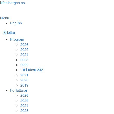
Skip
litfestbergen.no
to
the
content
Menu
English
Billettar
Program
2026
2025
2024
2023
2022
Litt Litfest 2021
2021
2020
2019
Forfattarar
2026
2025
2024
2023