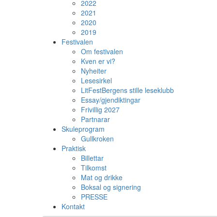
2022
2021
2020
2019
Festivalen
Om festivalen
Kven er vi?
Nyheiter
Lesesirkel
LitFestBergens stille leseklubb
Essay/gjendiktingar
Frivillig 2027
Partnarar
Skuleprogram
Gullkroken
Praktisk
Billettar
Tilkomst
Mat og drikke
Boksal og signering
PRESSE
Kontakt