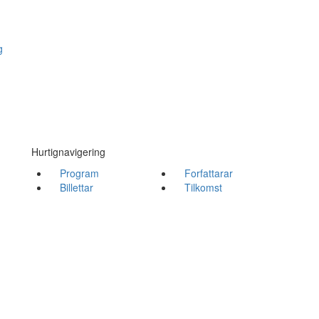
g
Hurtignavigering
Program
Forfattarar
Billettar
Tilkomst