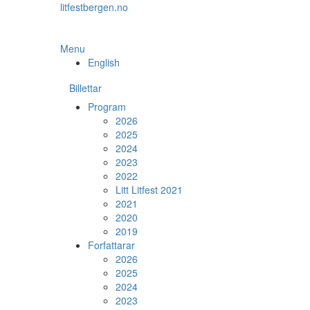
Skip
litfestbergen.no
to
the
content
Menu
English
Billettar
Program
2026
2025
2024
2023
2022
Litt Litfest 2021
2021
2020
2019
Forfattarar
2026
2025
2024
2023