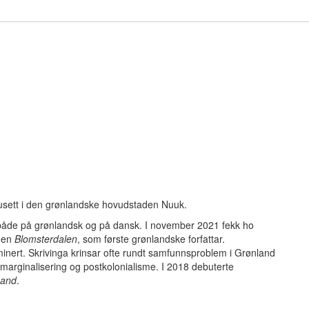
 busett i den grønlandske hovudstaden Nuuk.
v både på grønlandsk og på dansk. I november 2021 fekk ho
anen
Blomsterdalen
, som første grønlandske forfattar.
inert. Skrivinga krinsar ofte rundt samfunnsproblem i Grønland
d, marginalisering og postkolonialisme. I 2018 debuterte
mand
.