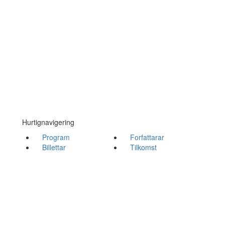
Hurtignavigering
Program
Forfattarar
Billettar
Tilkomst