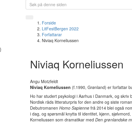
Forside
LitFestBergen 2022
Forfattarar
Niviaq Korneliussen
}
Niviaq Korneliussen
Angu Motzfeldt
Niviaq Korneliussen
(f.1990, Grønland) er forfattar
Ho har studert psykologi i Aarhus i Danmark, og skri
Nordisk råds litteraturpris for den andre og siste rom
Debutromanen
Homo Sapienne
frå 2014 blei også nom
i dag, og spørsmål knytta til identitet, kjønn, sjølvmor
Korneliussen som dramatikar med
Den grønlandske 