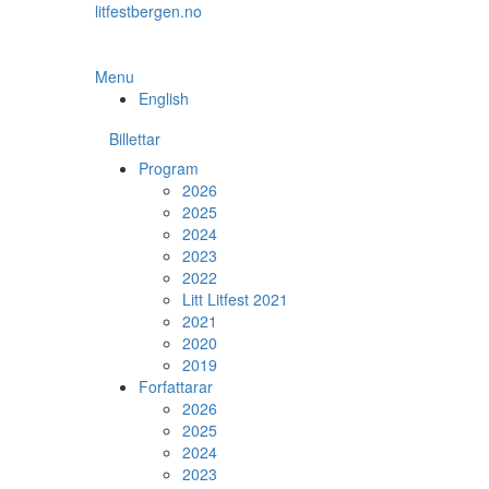
Skip
litfestbergen.no
to
the
content
Menu
English
Billettar
Program
2026
2025
2024
2023
2022
Litt Litfest 2021
2021
2020
2019
Forfattarar
2026
2025
2024
2023