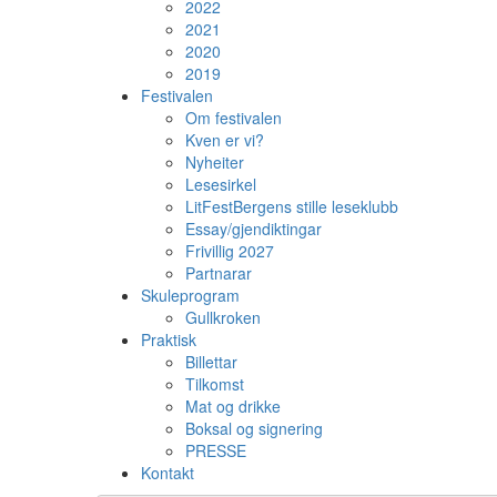
2022
2021
2020
2019
Festivalen
Om festivalen
Kven er vi?
Nyheiter
Lesesirkel
LitFestBergens stille leseklubb
Essay/gjendiktingar
Frivillig 2027
Partnarar
Skuleprogram
Gullkroken
Praktisk
Billettar
Tilkomst
Mat og drikke
Boksal og signering
PRESSE
Kontakt