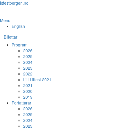
Skip
litfestbergen.no
to
the
content
Menu
English
Billettar
Program
2026
2025
2024
2023
2022
Litt Litfest 2021
2021
2020
2019
Forfattarar
2026
2025
2024
2023