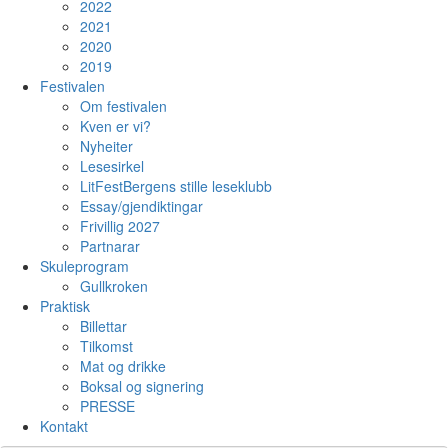
2022
2021
2020
2019
Festivalen
Om festivalen
Kven er vi?
Nyheiter
Lesesirkel
LitFestBergens stille leseklubb
Essay/gjendiktingar
Frivillig 2027
Partnarar
Skuleprogram
Gullkroken
Praktisk
Billettar
Tilkomst
Mat og drikke
Boksal og signering
PRESSE
Kontakt