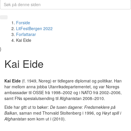
Forside
LitFestBergen 2022
Forfattarar
Kai Eide
}
Kai Eide
Kai Eide
(f. 1949, Noreg) er tidlegare diplomat og politikar. Han
har mellom anna jobba Utanriksdepartementet, og var Noregs
ambassadør til OSSE frå 1998–2002 og i NATO frå 2002–2006,
samt FNs spesialutsending til Afghanistan 2008–2010.
Eide har gitt ut to bøker:
De tusen dagene: Fredsmeklere på
Balkan
, saman med Thorvald Stoltenberg i 1996, og
Høyt spill i
Afghanistan
som kom ut i (2010).