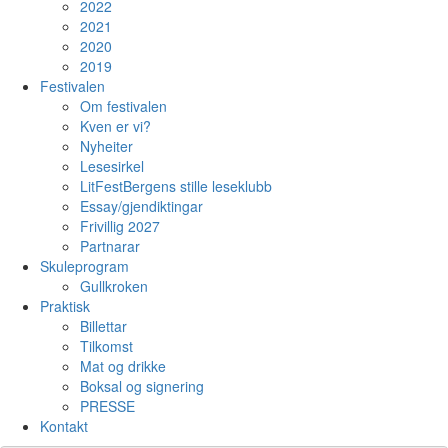
2022
2021
2020
2019
Festivalen
Om festivalen
Kven er vi?
Nyheiter
Lesesirkel
LitFestBergens stille leseklubb
Essay/gjendiktingar
Frivillig 2027
Partnarar
Skuleprogram
Gullkroken
Praktisk
Billettar
Tilkomst
Mat og drikke
Boksal og signering
PRESSE
Kontakt