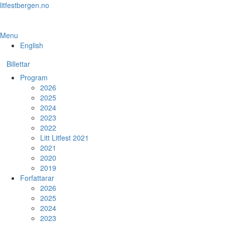
Skip
litfestbergen.no
to
the
content
Menu
English
Billettar
Program
2026
2025
2024
2023
2022
Litt Litfest 2021
2021
2020
2019
Forfattarar
2026
2025
2024
2023