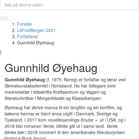
Forside
LitFestBergen 2021
Forfattarar
Gunnhild Øyehaug
}
Gunnhild Øyehaug
Gunnhild Øyehaug
(f. 1975, Noreg) er forfattar og lærar ved
Skrivekunstakademiet i Hordaland. Ho har tidlegare vore
medredaktør i tidsskrifta Kraftsentrum og Vagant og
litteraturkritikar i Morgenbladet og Klassekampen.
Øyehaug har skrive manus til ein langfilm og ein kortfilm, og
bøkene hennar er blant anna utgitt i Danmark, Sverige og
Tyskland. I 2017 kom novellesamlinga
Knutar +
ut i USA, og i
2018 blei romanen
Vente, blinke
gitt ut i same land.
Vente,
blinke blei
i 2018 nominert til den amerikanske litteraturprisen
National Book Award.