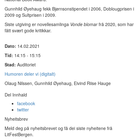
Gunnhild Øyehaug fekk Bjørnsonstipendet i 2006, Doblougprisen i
2009 og Sultprisen i 2009.
Siste utgiving er novellesamlinga
Vonde blomar
frå 2020, som har
fått svært gode kritikkar.
Dato:
14.02.2021
Tid:
14:15 - 15:15
Stad:
Auditoriet
Humoren deler vi (digitalt)
Olaug Nilssen, Gunnhild Øyehaug, Eivind Riise Hauge
Del Innhald
facebook
twitter
Nyheitsbrev
Meld deg på nyheitsbrevet og få dei siste nyheitene frå
LitFestBergen.