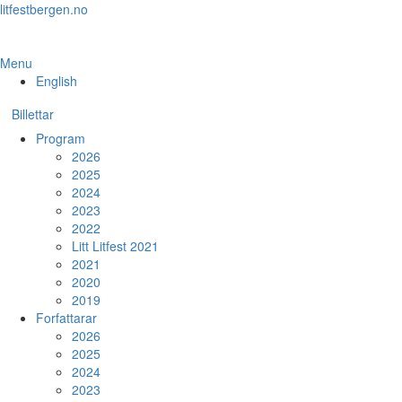
Skip
litfestbergen.no
to
the
content
Menu
English
Billettar
Program
2026
2025
2024
2023
2022
Litt Litfest 2021
2021
2020
2019
Forfattarar
2026
2025
2024
2023