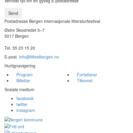
Vennlist fyll inn en gyldig E-postadresse
Send
Postadresse Bergen internasjonale litteraturfestival
Østre Skostredet 5–7
5017 Bergen
Tel. 55 23 15 20
E-post.
info@litfestbergen.no
Hurtignavigering
Program
Forfattarar
Billettar
Tilkomst
Sosiale medium
facebook
twitter
instagram