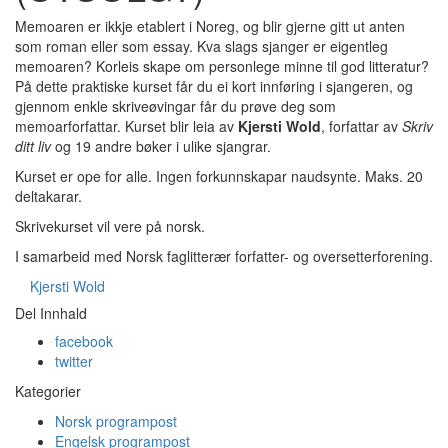
Memoaren er ikkje etablert i Noreg, og blir gjerne gitt ut anten
som roman eller som essay. Kva slags sjanger er eigentleg
memoaren? Korleis skape om personlege minne til god litteratur?
På dette praktiske kurset får du ei kort innføring i sjangeren, og
gjennom enkle skriveøvingar får du prøve deg som
memoarforfattar. Kurset blir leia av
Kjersti Wold
, forfattar av
Skriv
ditt liv
og 19 andre bøker i ulike sjangrar.
Kurset er ope for alle. Ingen forkunnskapar naudsynte. Maks. 20
deltakarar.
Skrivekurset vil vere på norsk.
I samarbeid med Norsk faglitterær forfatter- og oversetterforening.
Kjersti Wold
Del Innhald
facebook
twitter
Kategorier
Norsk programpost
Engelsk programpost