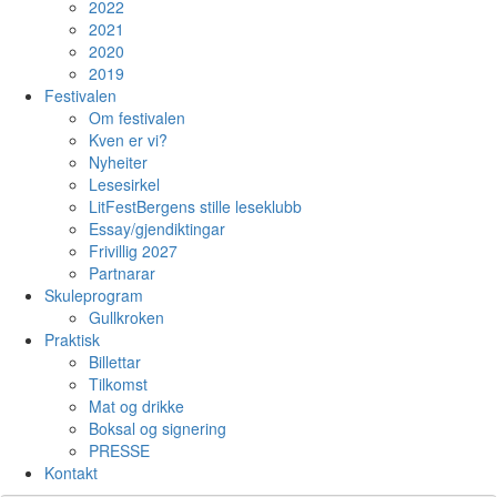
2022
2021
2020
2019
Festivalen
Om festivalen
Kven er vi?
Nyheiter
Lesesirkel
LitFestBergens stille leseklubb
Essay/gjendiktingar
Frivillig 2027
Partnarar
Skuleprogram
Gullkroken
Praktisk
Billettar
Tilkomst
Mat og drikke
Boksal og signering
PRESSE
Kontakt