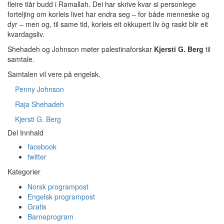
fleire tiår budd i Ramallah. Dei har skrive kvar si personlege
forteljing om korleis livet har endra seg – for både menneske og
dyr – men og, til same tid, korleis eit okkupert liv òg raskt blir eit
kvardagsliv.
Shehadeh og Johnson møter palestinaforskar
Kjersti G. Berg
til
samtale.
Samtalen vil vere på engelsk.
Penny Johnson
Raja Shehadeh
Kjersti G. Berg
Del Innhald
facebook
twitter
Kategorier
Norsk programpost
Engelsk programpost
Gratis
Barneprogram