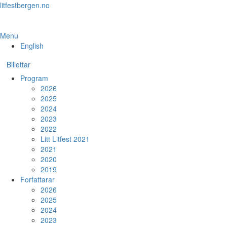
Skip
litfestbergen.no
to
the
content
Menu
English
Billettar
Program
2026
2025
2024
2023
2022
Litt Litfest 2021
2021
2020
2019
Forfattarar
2026
2025
2024
2023