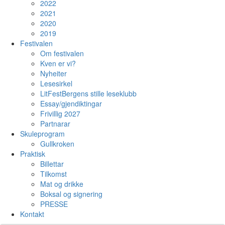
2022
2021
2020
2019
Festivalen
Om festivalen
Kven er vi?
Nyheiter
Lesesirkel
LitFestBergens stille leseklubb
Essay/gjendiktingar
Frivillig 2027
Partnarar
Skuleprogram
Gullkroken
Praktisk
Billettar
Tilkomst
Mat og drikke
Boksal og signering
PRESSE
Kontakt