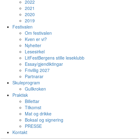
2022
2021
2020
2019
Festivalen
Om festivalen
Kven er vi?
Nyheiter
Lesesirkel
LitFestBergens stille leseklubb
Essay/gjendiktingar
Frivillig 2027
Partnarar
Skuleprogram
Gullkroken
Praktisk
Billettar
Tilkomst
Mat og drikke
Boksal og signering
PRESSE
Kontakt