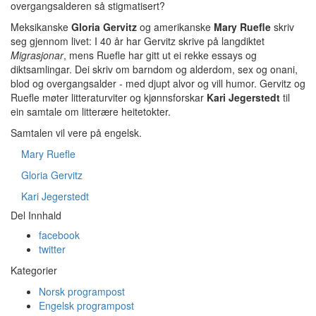
overgangsalderen så stigmatisert?
Meksikanske
Gloria Gervitz
og amerikanske
Mary Ruefle
skriv
seg gjennom livet: I 40 år har Gervitz skrive på langdiktet
Migrasjonar
, mens Ruefle har gitt ut ei rekke essays og
diktsamlingar. Dei skriv om barndom og alderdom, sex og onani,
blod og overgangsalder - med djupt alvor og vill humor. Gervitz og
Ruefle møter litteraturviter og kjønnsforskar
Kari Jegerstedt
til
ein samtale om litterære heitetokter.
Samtalen vil vere på engelsk.
Mary Ruefle
Gloria Gervitz
Kari Jegerstedt
Del Innhald
facebook
twitter
Kategorier
Norsk programpost
Engelsk programpost