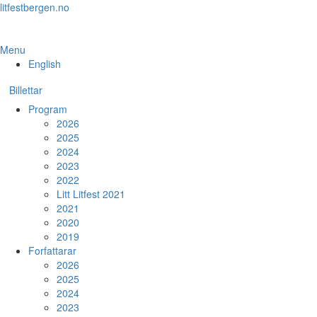
Skip
litfestbergen.no
to
the
content
Menu
English
Billettar
Program
2026
2025
2024
2023
2022
Litt Litfest 2021
2021
2020
2019
Forfattarar
2026
2025
2024
2023