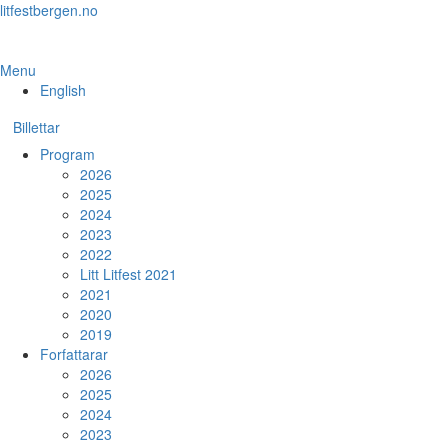
Skip
litfestbergen.no
to
the
content
Menu
English
Billettar
Program
2026
2025
2024
2023
2022
Litt Litfest 2021
2021
2020
2019
Forfattarar
2026
2025
2024
2023