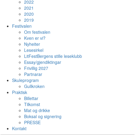
2022
2021
2020
2019
Festivalen
Om festivalen
Kven er vi?
Nyheiter
Lesesirkel
LitFestBergens stille leseklubb
Essay/gjendiktingar
Frivillig 2027
Partnarar
Skuleprogram
Gullkroken
Praktisk
Billettar
Tilkomst
Mat og drikke
Boksal og signering
PRESSE
Kontakt