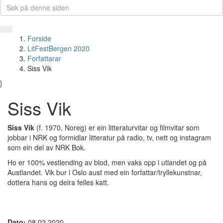
Forside
LitFestBergen 2020
Forfattarar
Siss Vik
}
Siss Vik
Siss Vik
(f. 1970, Noreg) er ein litteraturvitar og filmvitar som
jobbar i NRK og formidlar litteratur på radio, tv, nett og instagram
som ein del av NRK Bok.
Ho er 100% vestlending av blod, men vaks opp i utlandet og på
Austlandet. Vik bur i Oslo aust med ein forfattar/tryllekunstnar,
dottera hans og deira felles katt.
Dato:
08.02.2020