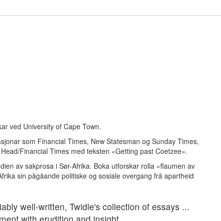
rskar ved University of Cape Town.
likasjonar som Financial Times, New Statesman og Sunday Times,
 Head/Financial Times med teksten «Getting past Coetzee».
udien av sakprosa i Sør-Afrika. Boka utforskar rolla «flaumen av
-Afrika sin pågåande politiske og sosiale overgang frå apartheid
ably well-written, Twidle's collection of essays ...
ment with erudition and insight