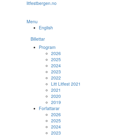
Skip
litfestbergen.no
to
the
content
Menu
English
Billettar
Program
2026
2025
2024
2023
2022
Litt Litfest 2021
2021
2020
2019
Forfattarar
2026
2025
2024
2023