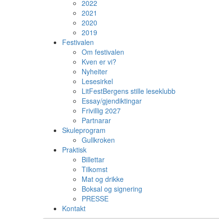
2022
2021
2020
2019
Festivalen
Om festivalen
Kven er vi?
Nyheiter
Lesesirkel
LitFestBergens stille leseklubb
Essay/gjendiktingar
Frivillig 2027
Partnarar
Skuleprogram
Gullkroken
Praktisk
Billettar
Tilkomst
Mat og drikke
Boksal og signering
PRESSE
Kontakt