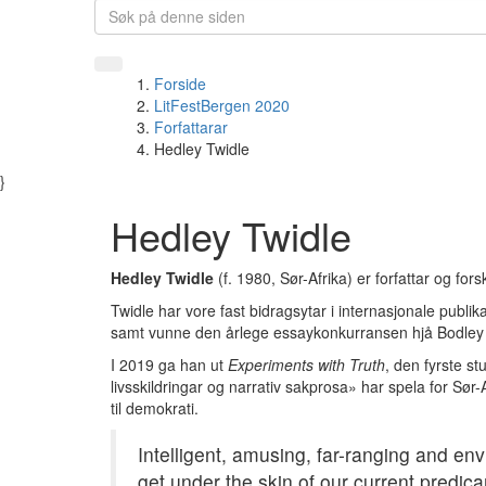
Forside
LitFestBergen 2020
Forfattarar
Hedley Twidle
}
Hedley Twidle
Hedley Twidle
(f. 1980, Sør-Afrika) er forfattar og fo
Twidle har vore fast bidragsytar i internasjonale pub
samt vunne den årlege essaykonkurransen hjå Bodley
I 2019 ga han ut
Experiments with Truth
, den fyrste st
livsskildringar og narrativ sakprosa» har spela for Sør
til demokrati.
Intelligent, amusing, far-ranging and envi
get under the skin of our current predica