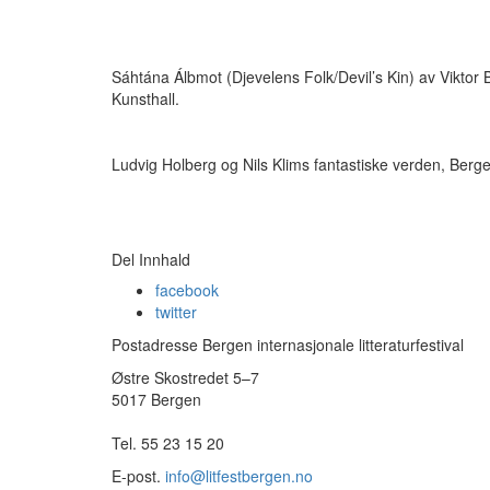
Sáhtána Álbmot (Djevelens Folk/Devil’s Kin) av Vikt
Kunsthall.
Ludvig Holberg og Nils Klims fantastiske verden, Berge
Del Innhald
facebook
twitter
Postadresse Bergen internasjonale litteraturfestival
Østre Skostredet 5–7
5017 Bergen
Tel. 55 23 15 20
E-post.
info@litfestbergen.no