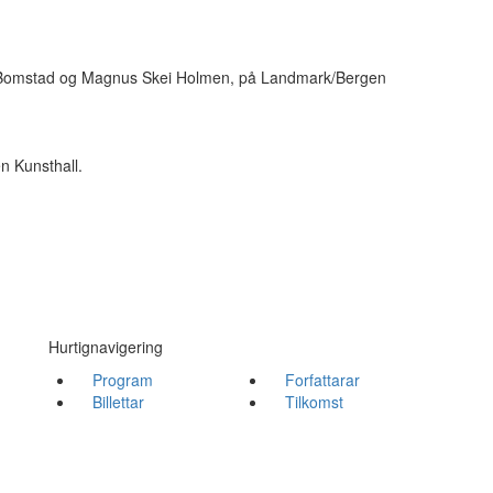
or Bomstad og Magnus Skei Holmen, på Landmark/Bergen
n Kunsthall.
Hurtignavigering
Program
Forfattarar
Billettar
Tilkomst