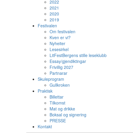
2022
2021
2020
2019
Festivalen
Om festivalen
Kven er vi?
Nyheiter
Lesesirkel
LitFestBergens stille leseklubb
Essay/gjendiktingar
Frivillig 2027
Partnarar
Skuleprogram
Gullkroken
Praktisk
Billettar
Tilkomst
Mat og drikke
Boksal og signering
PRESSE
Kontakt