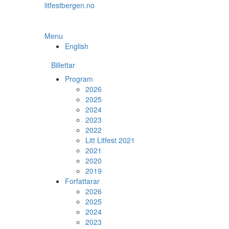
Skip
litfestbergen.no
to
the
content
Menu
English
Billettar
Program
2026
2025
2024
2023
2022
Litt Litfest 2021
2021
2020
2019
Forfattarar
2026
2025
2024
2023