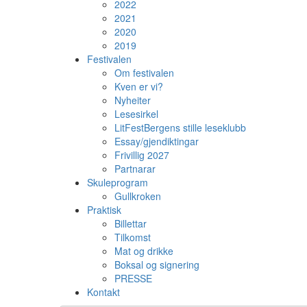
2022
2021
2020
2019
Festivalen
Om festivalen
Kven er vi?
Nyheiter
Lesesirkel
LitFestBergens stille leseklubb
Essay/gjendiktingar
Frivillig 2027
Partnarar
Skuleprogram
Gullkroken
Praktisk
Billettar
Tilkomst
Mat og drikke
Boksal og signering
PRESSE
Kontakt