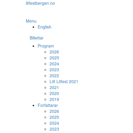
Skip
litfestbergen.no
to
the
content
Menu
English
Billettar
Program
2026
2025
2024
2023
2022
Litt Litfest 2021
2021
2020
2019
Forfattarar
2026
2025
2024
2023