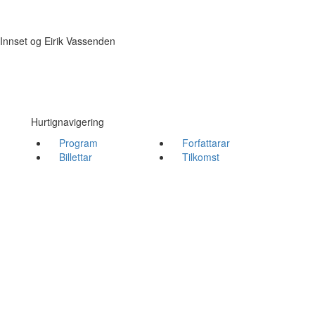
Innset og Eirik Vassenden
Hurtignavigering
Program
Forfattarar
Billettar
Tilkomst