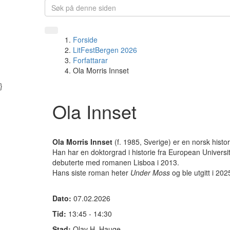
Forside
LitFestBergen 2026
Forfattarar
Ola Morris Innset
}
Ola Innset
Ola Morris Innset
(f. 1985, Sverige) er en norsk histor
Han har en doktorgrad i historie fra European Universit
debuterte med romanen Lisboa i 2013.
Hans siste roman heter
Under Moss
og ble utgitt i 202
Dato:
07.02.2026
Tid:
13:45 - 14:30
Stad:
Olav H. Hauge