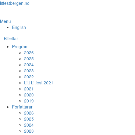
Skip
litfestbergen.no
to
the
content
Menu
English
Billettar
Program
2026
2025
2024
2023
2022
Litt Litfest 2021
2021
2020
2019
Forfattarar
2026
2025
2024
2023