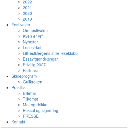
2022
2021
2020
2019
Festivalen
Om festivalen
Kven er vi?
Nyheiter
Lesesirkel
LitFestBergens stille leseklubb
Essay/gjendiktingar
Frivillig 2027
Partnarar
Skuleprogram
Gullkroken
Praktisk
Billettar
Tilkomst
Mat og drikke
Boksal og signering
PRESSE
Kontakt