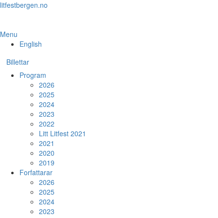
Skip
litfestbergen.no
to
the
content
Menu
English
Billettar
Program
2026
2025
2024
2023
2022
Litt Litfest 2021
2021
2020
2019
Forfattarar
2026
2025
2024
2023