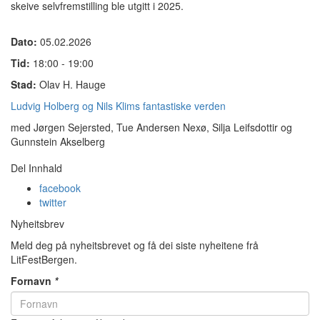
skeive selvfremstilling ble utgitt i 2025.
Dato:
05.02.2026
Tid:
18:00 - 19:00
Stad:
Olav H. Hauge
Ludvig Holberg og Nils Klims fantastiske verden
med Jørgen Sejersted, Tue Andersen Nexø, Silja Leifsdottir og
Gunnstein Akselberg
Del Innhald
facebook
twitter
Nyheitsbrev
Meld deg på nyheitsbrevet og få dei siste nyheitene frå
LitFestBergen.
Fornavn
*