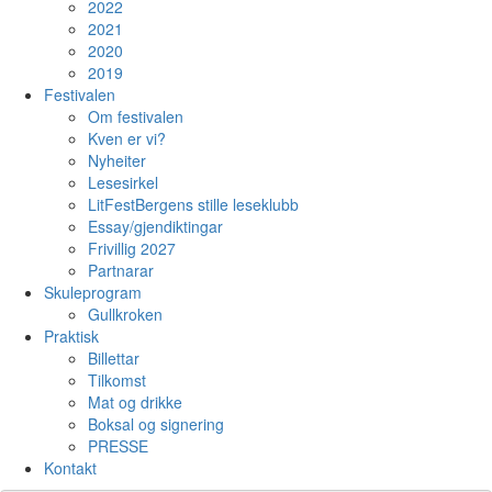
2022
2021
2020
2019
Festivalen
Om festivalen
Kven er vi?
Nyheiter
Lesesirkel
LitFestBergens stille leseklubb
Essay/gjendiktingar
Frivillig 2027
Partnarar
Skuleprogram
Gullkroken
Praktisk
Billettar
Tilkomst
Mat og drikke
Boksal og signering
PRESSE
Kontakt