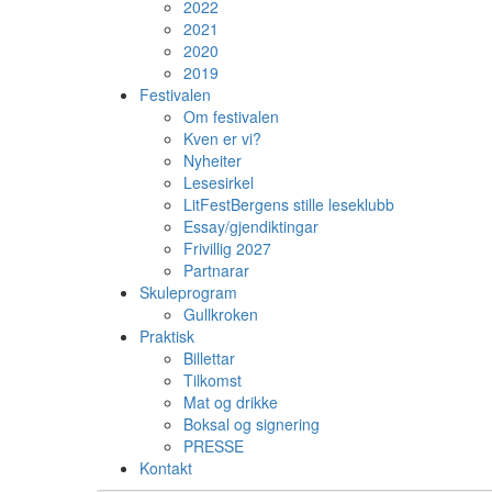
2022
2021
2020
2019
Festivalen
Om festivalen
Kven er vi?
Nyheiter
Lesesirkel
LitFestBergens stille leseklubb
Essay/gjendiktingar
Frivillig 2027
Partnarar
Skuleprogram
Gullkroken
Praktisk
Billettar
Tilkomst
Mat og drikke
Boksal og signering
PRESSE
Kontakt