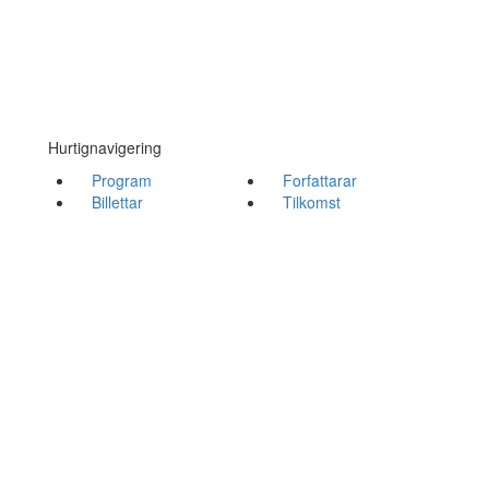
Hurtignavigering
Program
Forfattarar
Billettar
Tilkomst