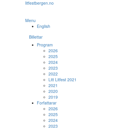
Skip
litfestbergen.no
to
the
content
Menu
English
Billettar
Program
2026
2025
2024
2023
2022
Litt Litfest 2021
2021
2020
2019
Forfattarar
2026
2025
2024
2023