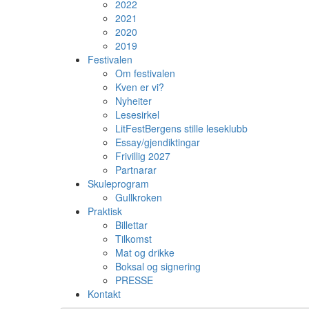
2022
2021
2020
2019
Festivalen
Om festivalen
Kven er vi?
Nyheiter
Lesesirkel
LitFestBergens stille leseklubb
Essay/gjendiktingar
Frivillig 2027
Partnarar
Skuleprogram
Gullkroken
Praktisk
Billettar
Tilkomst
Mat og drikke
Boksal og signering
PRESSE
Kontakt