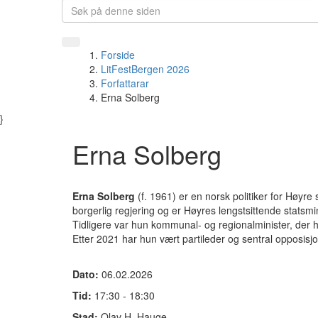
Forside
LitFestBergen 2026
Forfattarar
Erna Solberg
}
Erna Solberg
Erna Solberg
(f. 1961) er en norsk politiker for Høyre
borgerlig regjering og er Høyres lengstsittende statsmin
Tidligere var hun kommunal- og regionalminister, der h
Etter 2021 har hun vært partileder og sentral opposisjo
Dato:
06.02.2026
Tid:
17:30 - 18:30
Stad:
Olav H. Hauge