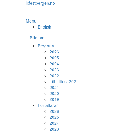
Skip
litfestbergen.no
to
the
content
Menu
English
Billettar
Program
2026
2025
2024
2023
2022
Litt Litfest 2021
2021
2020
2019
Forfattarar
2026
2025
2024
2023