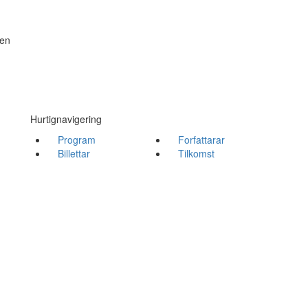
pen
Hurtignavigering
Program
Forfattarar
Billettar
Tilkomst