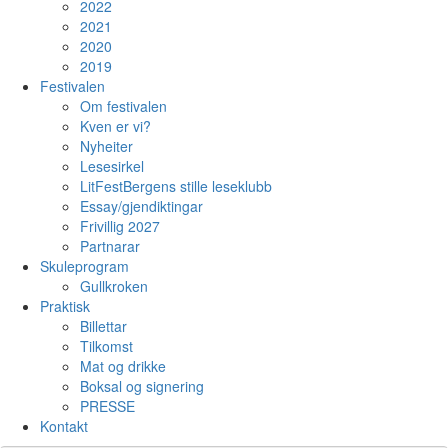
2022
2021
2020
2019
Festivalen
Om festivalen
Kven er vi?
Nyheiter
Lesesirkel
LitFestBergens stille leseklubb
Essay/gjendiktingar
Frivillig 2027
Partnarar
Skuleprogram
Gullkroken
Praktisk
Billettar
Tilkomst
Mat og drikke
Boksal og signering
PRESSE
Kontakt