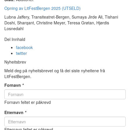
Opning av LitFestBergen 2025 (UTSELD)
Lubna Jaffery, Transiteatret-Bergen, Sumaya Jirde Ali, Tishani
Doshi, Sharqant, Christine Meyer, Teresa Grøtan, Hjørdis
Losnedahl
Del Innhald
facebook
twitter
Nyheitsbrev
Meld deg på nyheitsbrevet og få dei siste nyheitene frå
LitFestBergen.
Fornavn
*
Fornavn feltet er påkrevd
Etternavn
*
Etternavn feltet er påkrevd