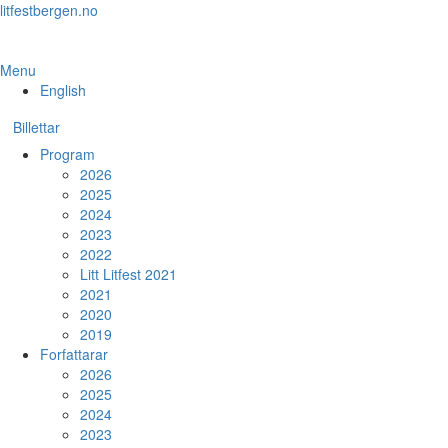
Skip
litfestbergen.no
to
the
content
Menu
English
Billettar
Program
2026
2025
2024
2023
2022
Litt Litfest 2021
2021
2020
2019
Forfattarar
2026
2025
2024
2023