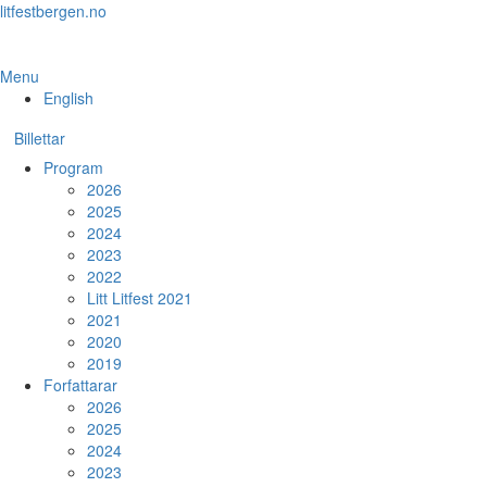
Skip
litfestbergen.no
to
the
content
Menu
English
Billettar
Program
2026
2025
2024
2023
2022
Litt Litfest 2021
2021
2020
2019
Forfattarar
2026
2025
2024
2023