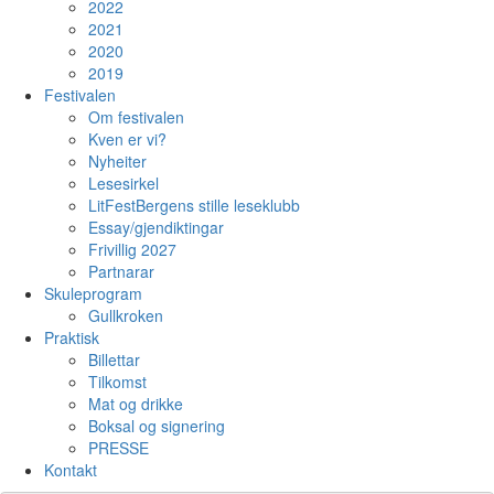
2022
2021
2020
2019
Festivalen
Om festivalen
Kven er vi?
Nyheiter
Lesesirkel
LitFestBergens stille leseklubb
Essay/gjendiktingar
Frivillig 2027
Partnarar
Skuleprogram
Gullkroken
Praktisk
Billettar
Tilkomst
Mat og drikke
Boksal og signering
PRESSE
Kontakt