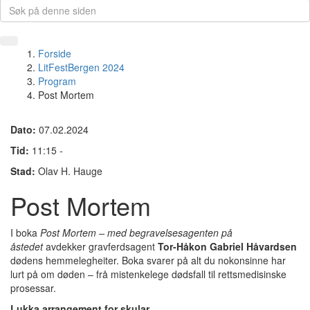
Forside
LitFestBergen 2024
Program
Post Mortem
Dato:
07.02.2024
Tid:
11:15 -
Stad:
Olav H. Hauge
Post Mortem
I boka
Post Mortem – med begravelsesagenten på
åstedet
avdekker gravferdsagent
Tor-Håkon Gabriel Håvardsen
dødens hemmelegheiter. Boka svarer på alt du nokonsinne har
lurt på om døden – frå mistenkelege dødsfall til rettsmedisinske
prosessar.
Lukka arrangement for skular.