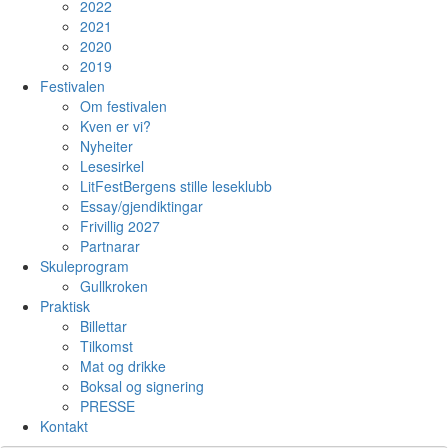
2022
2021
2020
2019
Festivalen
Om festivalen
Kven er vi?
Nyheiter
Lesesirkel
LitFestBergens stille leseklubb
Essay/gjendiktingar
Frivillig 2027
Partnarar
Skuleprogram
Gullkroken
Praktisk
Billettar
Tilkomst
Mat og drikke
Boksal og signering
PRESSE
Kontakt