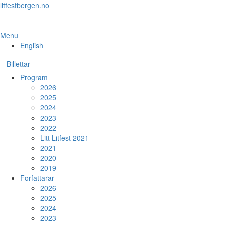
Skip
litfestbergen.no
to
the
content
Menu
English
Billettar
Program
2026
2025
2024
2023
2022
Litt Litfest 2021
2021
2020
2019
Forfattarar
2026
2025
2024
2023