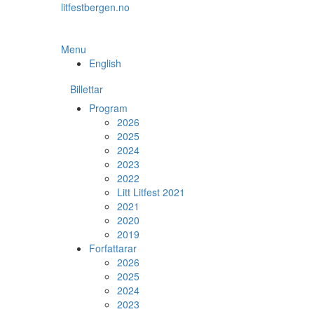
Skip
litfestbergen.no
to
the
content
Menu
English
Billettar
Program
2026
2025
2024
2023
2022
Litt Litfest 2021
2021
2020
2019
Forfattarar
2026
2025
2024
2023