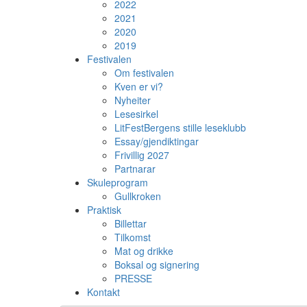
2022
2021
2020
2019
Festivalen
Om festivalen
Kven er vi?
Nyheiter
Lesesirkel
LitFestBergens stille leseklubb
Essay/gjendiktingar
Frivillig 2027
Partnarar
Skuleprogram
Gullkroken
Praktisk
Billettar
Tilkomst
Mat og drikke
Boksal og signering
PRESSE
Kontakt