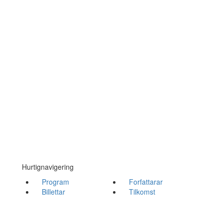
Hurtignavigering
Program
Forfattarar
Billettar
Tilkomst