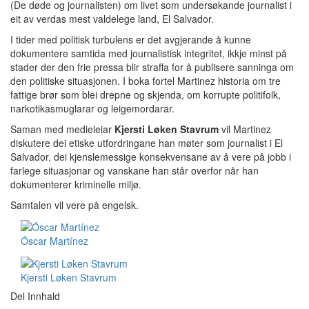
(De døde og journalisten) om livet som undersøkande journalist i
eit av verdas mest valdelege land, El Salvador.
I tider med politisk turbulens er det avgjerande å kunne
dokumentere samtida med journalistisk integritet, ikkje minst på
stader der den frie pressa blir straffa for å publisere sanninga om
den politiske situasjonen. I boka fortel Martinez historia om tre
fattige brør som blei drepne og skjenda, om korrupte politifolk,
narkotikasmuglarar og leigemordarar.
Saman med medieleiar
Kjersti Løken Stavrum
vil Martinez
diskutere dei etiske utfordringane han møter som journalist i El
Salvador, dei kjenslemessige konsekvensane av å vere på jobb i
farlege situasjonar og vanskane han står overfor når han
dokumenterer kriminelle miljø.
Samtalen vil vere på engelsk.
Óscar Martínez
Kjersti Løken Stavrum
Del Innhald