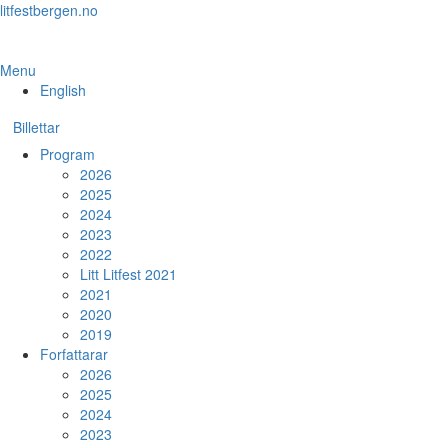
Skip
litfestbergen.no
to
the
content
Menu
English
Billettar
Program
2026
2025
2024
2023
2022
Litt Litfest 2021
2021
2020
2019
Forfattarar
2026
2025
2024
2023