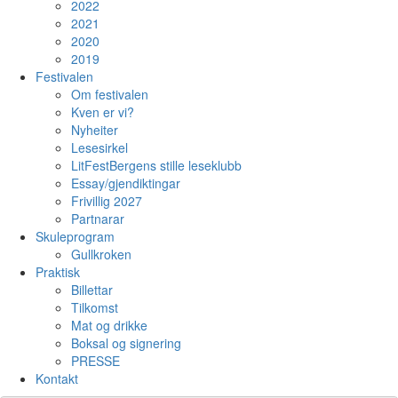
2022
2021
2020
2019
Festivalen
Om festivalen
Kven er vi?
Nyheiter
Lesesirkel
LitFestBergens stille leseklubb
Essay/gjendiktingar
Frivillig 2027
Partnarar
Skuleprogram
Gullkroken
Praktisk
Billettar
Tilkomst
Mat og drikke
Boksal og signering
PRESSE
Kontakt