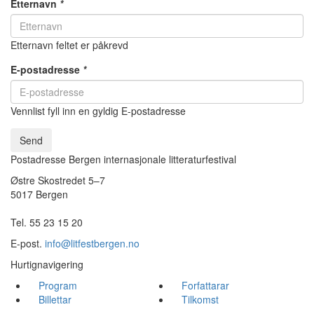
Etternavn
*
Etternavn feltet er påkrevd
E-postadresse
*
Vennlist fyll inn en gyldig E-postadresse
Send
Postadresse Bergen internasjonale litteraturfestival
Østre Skostredet 5–7
5017 Bergen
Tel. 55 23 15 20
E-post.
info@litfestbergen.no
Hurtignavigering
Program
Forfattarar
Billettar
Tilkomst