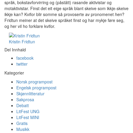
språk, bokstavforvirring og (påstått) rasande aktivistar og
motaktivistar. Finst det eit eige språk blant skeive som ikkje-skeive
ikkje kan? Kvifor blir somme så provoserte av pronomenet
hen
?
Fridtun meiner at det skeive språket finst og har mykje føre seg,
og her vil ho forklare kvifor.
Kristin Fridtun
Del Innhald
facebook
twitter
Kategorier
Norsk programpost
Engelsk programpost
Skjønnlitteratur
Sakprosa
Debatt
LitFest UNG
LitFest MINI
Gratis
Musikk