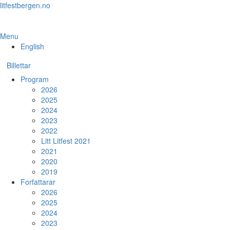
Skip
litfestbergen.no
to
the
content
Menu
English
Billettar
Program
2026
2025
2024
2023
2022
Litt Litfest 2021
2021
2020
2019
Forfattarar
2026
2025
2024
2023