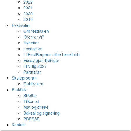
2022
2021
2020
2019
Festivalen
Om festivalen
Kven er vi?
Nyheiter
Lesesirkel
LitFestBergens stille leseklubb
Essay/gjendiktingar
Frivillig 2027
Partnarar
Skuleprogram
Gullkroken
Praktisk
Billettar
Tilkomst
Mat og drikke
Boksal og signering
PRESSE
Kontakt