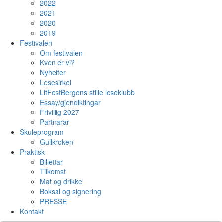
2022
2021
2020
2019
Festivalen
Om festivalen
Kven er vi?
Nyheiter
Lesesirkel
LitFestBergens stille leseklubb
Essay/gjendiktingar
Frivillig 2027
Partnarar
Skuleprogram
Gullkroken
Praktisk
Billettar
Tilkomst
Mat og drikke
Boksal og signering
PRESSE
Kontakt