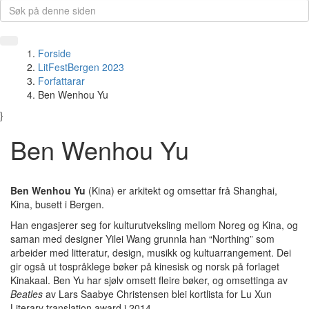
Forside
LitFestBergen 2023
Forfattarar
Ben Wenhou Yu
}
Ben Wenhou Yu
Ben Wenhou Yu
(Kina)
er arkitekt og omsettar frå Shanghai,
Kina, busett i Bergen.
Han engasjerer seg for kulturutveksling mellom Noreg og Kina, og
saman med designer Yilei Wang grunnla han “Northing” som
arbeider med litteratur, design, musikk og kultuarrangement. Dei
gir også ut tospråklege bøker på kinesisk og norsk på forlaget
Kinakaal. Ben Yu har sjølv omsett fleire bøker, og omsettinga av
Beatles
av Lars Saabye Christensen blei kortlista for Lu Xun
Literary translation award i 2014.