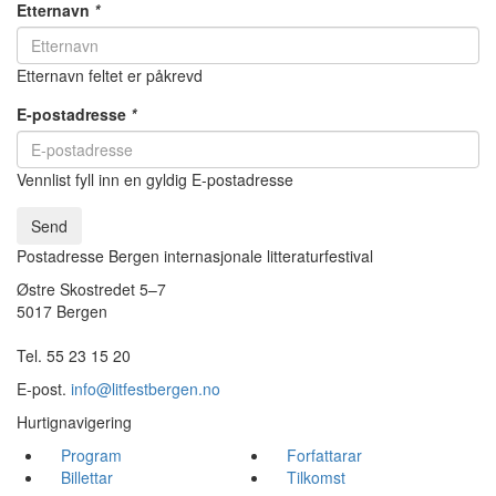
Etternavn
*
Etternavn feltet er påkrevd
E-postadresse
*
Vennlist fyll inn en gyldig E-postadresse
Send
Postadresse Bergen internasjonale litteraturfestival
Østre Skostredet 5–7
5017 Bergen
Tel. 55 23 15 20
E-post.
info@litfestbergen.no
Hurtignavigering
Program
Forfattarar
Billettar
Tilkomst