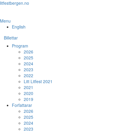
Skip
litfestbergen.no
to
the
content
Menu
English
Billettar
Program
2026
2025
2024
2023
2022
Litt Litfest 2021
2021
2020
2019
Forfattarar
2026
2025
2024
2023