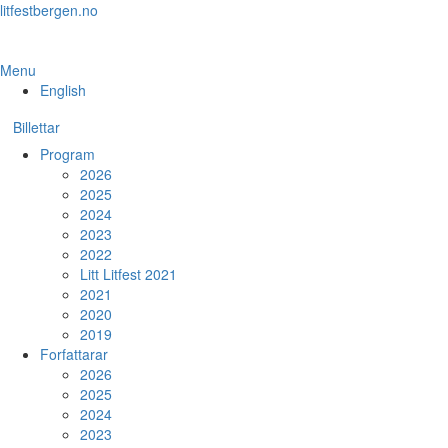
Skip
litfestbergen.no
to
the
content
Menu
English
Billettar
Program
2026
2025
2024
2023
2022
Litt Litfest 2021
2021
2020
2019
Forfattarar
2026
2025
2024
2023