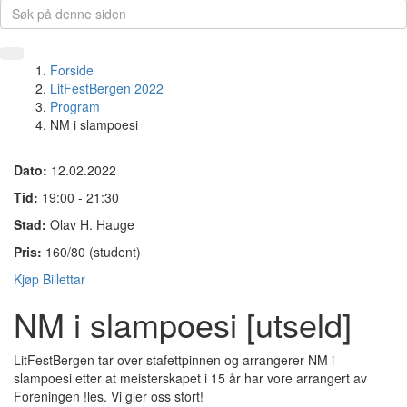
Forside
LitFestBergen 2022
Program
NM i slampoesi
Dato:
12.02.2022
Tid:
19:00 - 21:30
Stad:
Olav H. Hauge
Pris:
160/80 (student)
Kjøp Billettar
NM i slampoesi [utseld]
LitFestBergen tar over stafettpinnen og arrangerer NM i
slampoesi etter at meisterskapet i 15 år har vore arrangert av
Foreningen !les. Vi gler oss stort!