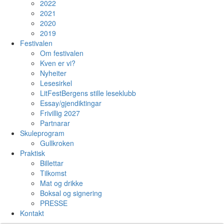
2022
2021
2020
2019
Festivalen
Om festivalen
Kven er vi?
Nyheiter
Lesesirkel
LitFestBergens stille leseklubb
Essay/gjendiktingar
Frivillig 2027
Partnarar
Skuleprogram
Gullkroken
Praktisk
Billettar
Tilkomst
Mat og drikke
Boksal og signering
PRESSE
Kontakt