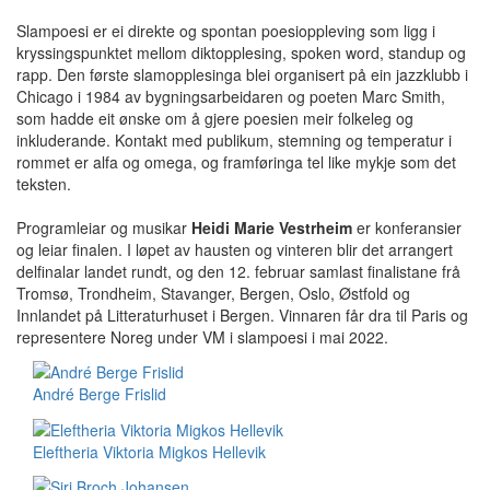
Slampoesi
er ei direkte og spontan poesioppleving som ligg i
kryssingspunktet mellom diktopplesing,
spoken word
, standup og
rapp. Den første slamopplesinga blei organisert på ein jazzklubb i
Chicago i 1984 av bygningsarbeidaren og poeten Marc Smith,
som hadde eit ønske om å gjere poesien meir folkeleg og
inkluderande. Kontakt med publikum, stemning og temperatur i
rommet er alfa og omega, og framføringa tel like mykje som det
teksten.
Programleiar og musikar
Heidi Marie Vestrheim
er konferansier
og leiar finalen. I løpet av hausten og vinteren blir det arrangert
delfinalar landet rundt, og den 12. februar samlast finalistane frå
Tromsø, Trondheim, Stavanger, Bergen, Oslo, Østfold og
Innlandet på Litteraturhuset i Bergen. Vinnaren får dra til Paris og
representere Noreg under VM i slampoesi i mai 2022.
André Berge Frislid
Eleftheria Viktoria Migkos Hellevik