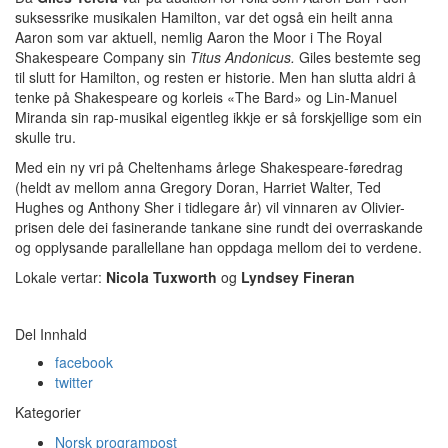
suksessrike musikalen Hamilton, var det også ein heilt anna
Aaron som var aktuell, nemlig Aaron the Moor i The Royal
Shakespeare Company sin
Titus Andonicus.
Giles bestemte seg
til slutt for Hamilton, og resten er historie. Men han slutta aldri å
tenke på Shakespeare og korleis «The Bard» og Lin-Manuel
Miranda sin rap-musikal eigentleg ikkje er så forskjellige som ein
skulle tru.
Med ein ny vri på Cheltenhams årlege Shakespeare-føredrag
(heldt av mellom anna Gregory Doran, Harriet Walter, Ted
Hughes og Anthony Sher i tidlegare år) vil vinnaren av Olivier-
prisen dele dei fasinerande tankane sine rundt dei overraskande
og opplysande parallellane han oppdaga mellom dei to verdene.
Lokale vertar:
Nicola Tuxworth
og
Lyndsey Fineran
Del Innhald
facebook
twitter
Kategorier
Norsk programpost