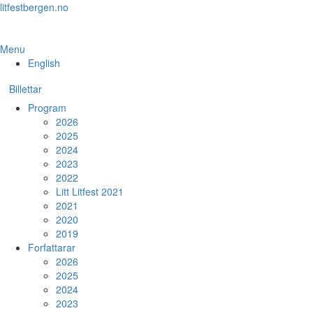
Skip
litfestbergen.no
to
the
content
Menu
English
Billettar
Program
2026
2025
2024
2023
2022
Litt Litfest 2021
2021
2020
2019
Forfattarar
2026
2025
2024
2023