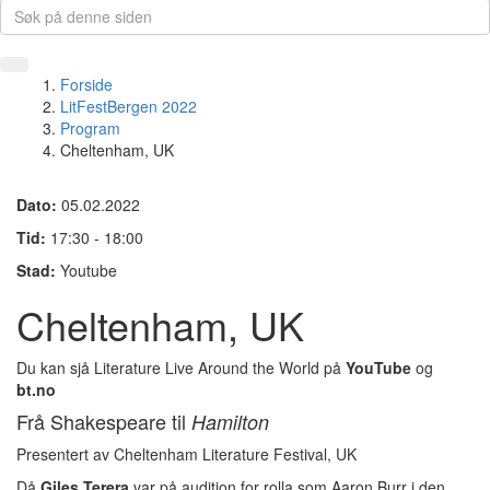
Forside
LitFestBergen 2022
Program
Cheltenham, UK
Dato:
05.02.2022
Tid:
17:30 - 18:00
Stad:
Youtube
Cheltenham, UK
Du kan sjå Literature Live Around the World på
YouTube
og
bt.no
Frå Shakespeare til
Hamilton
Presentert av
Cheltenham Literature Festival, UK
Då
Giles Terera
var på audition for rolla som Aaron Burr i den