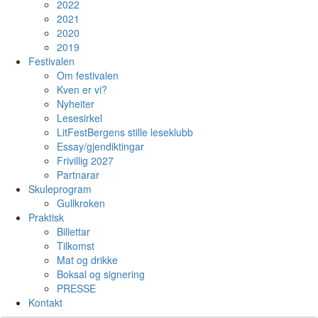
2022
2021
2020
2019
Festivalen
Om festivalen
Kven er vi?
Nyheiter
Lesesirkel
LitFestBergens stille leseklubb
Essay/gjendiktingar
Frivillig 2027
Partnarar
Skuleprogram
Gullkroken
Praktisk
Billettar
Tilkomst
Mat og drikke
Boksal og signering
PRESSE
Kontakt