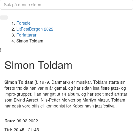
Forside
LitFestBergen 2022
Forfattarar
Simon Toldam
}
Simon Toldam
Simon Toldam
(f. 1979, Danmark) er musikar.
Toldam starta sin
første trio då han var ni år gamal, og har sidan leia fleire jazz- og
impro-grupper. Han har gitt ut 14 album, og har spelt med artistar
som Eivind Aarset, Nils-Petter Molvær og Marilyn Mazur. Toldam
har også vore offisiell komponist for København jazzfestival.
Dato:
09.02.2022
Tid:
20:45 - 21:45