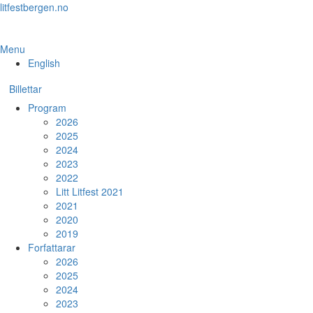
Skip
litfestbergen.no
to
the
content
Menu
English
Billettar
Program
2026
2025
2024
2023
2022
Litt Litfest 2021
2021
2020
2019
Forfattarar
2026
2025
2024
2023