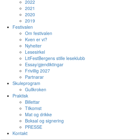
2022
2021
2020
2019
Festivalen
Om festivalen
Kven er vi?
Nyheiter
Lesesirkel
LitFestBergens stille leseklubb
Essay/gjendiktingar
Frivillig 2027
Partnarar
Skuleprogram
Gullkroken
Praktisk
Billettar
Tilkomst
Mat og drikke
Boksal og signering
PRESSE
Kontakt