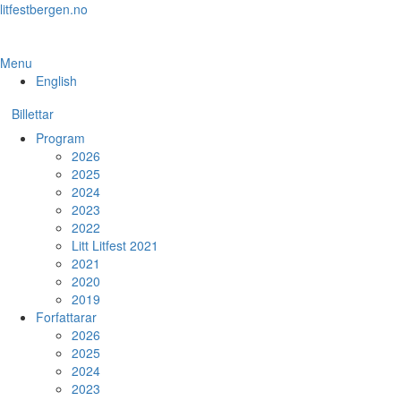
Skip
litfestbergen.no
to
the
content
Menu
English
Billettar
Program
2026
2025
2024
2023
2022
Litt Litfest 2021
2021
2020
2019
Forfattarar
2026
2025
2024
2023