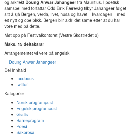
og arkitekt
Doung Anwar Jahangeer
frå Mauritius. I poetisk
samspel med forfattar Odd Eirik Færevåg tilbyr Jahangeer følget
sitt å sjå Bergen, verda, livet, husa og havet – kvardagen – med
eit nytt og ope blikk. Bergen blir aldri det same etter at du har
vore med på dette.
Møt opp på Festivalkontoret (Vestre Skostredet 2)
Maks. 15 deltakarar
Arrangementet vil vere på engelsk.
Doung Anwar Jahangeer
Del Innhald
facebook
twitter
Kategorier
Norsk programpost
Engelsk programpost
Gratis
Barneprogram
Poesi
Sakprosa