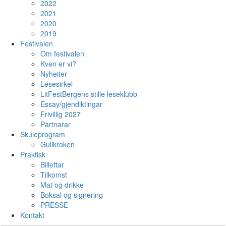
2022
2021
2020
2019
Festivalen
Om festivalen
Kven er vi?
Nyheiter
Lesesirkel
LitFestBergens stille leseklubb
Essay/gjendiktingar
Frivillig 2027
Partnarar
Skuleprogram
Gullkroken
Praktisk
Billettar
Tilkomst
Mat og drikke
Boksal og signering
PRESSE
Kontakt