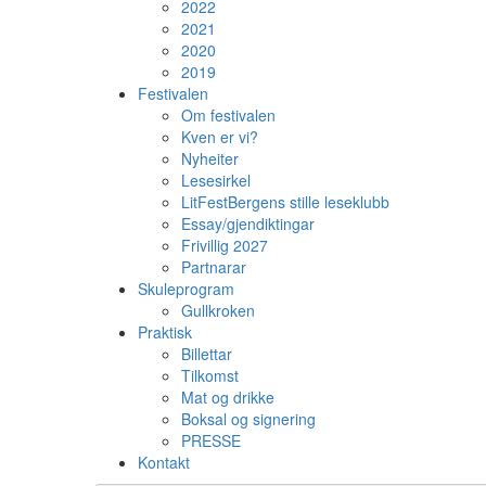
2022
2021
2020
2019
Festivalen
Om festivalen
Kven er vi?
Nyheiter
Lesesirkel
LitFestBergens stille leseklubb
Essay/gjendiktingar
Frivillig 2027
Partnarar
Skuleprogram
Gullkroken
Praktisk
Billettar
Tilkomst
Mat og drikke
Boksal og signering
PRESSE
Kontakt