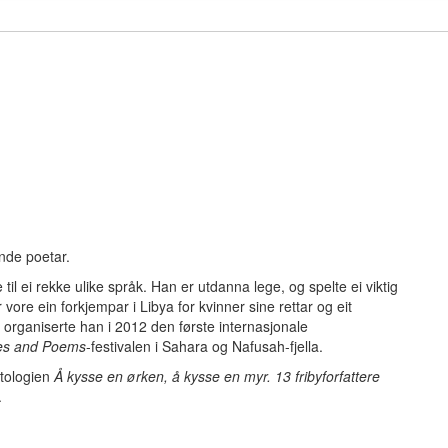
ande poetar.
til ei rekke ulike språk. Han er utdanna lege, og spelte ei viktig
 vore ein forkjempar i Libya for kvinner sine rettar og eit
 organiserte han i 2012 den første internasjonale
ies and Poems
-festivalen i Sahara og Nafusah-fjella.
ntologien
Å kysse en ørken, å kysse en myr. 13 fribyforfattere
.