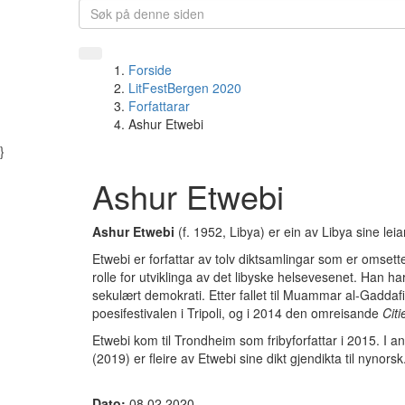
Forside
LitFestBergen 2020
Forfattarar
Ashur Etwebi
}
Ashur Etwebi
Ashur Etwebi
(f. 1952, Libya) er ein av Libya sine lei
Etwebi er forfattar av tolv diktsamlingar som er omsette 
rolle for utviklinga av det libyske helsevesenet. Han har
sekulært demokrati. Etter fallet til Muammar al-Gaddafi
poesifestivalen i Tripoli, og i 2014 den omreisande
Cit
Etwebi kom til Trondheim som fribyforfattar i 2015. I a
(2019) er fleire av Etwebi sine dikt gjendikta til nynorsk
Dato:
08.02.2020