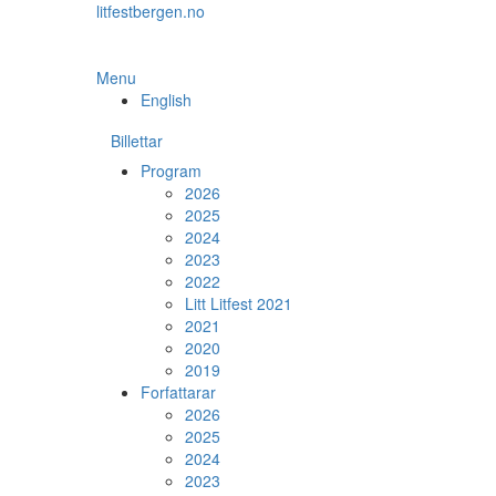
Skip
litfestbergen.no
to
the
content
Menu
English
Billettar
Program
2026
2025
2024
2023
2022
Litt Litfest 2021
2021
2020
2019
Forfattarar
2026
2025
2024
2023