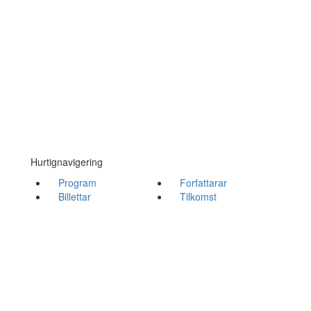
Hurtignavigering
Program
Forfattarar
Billettar
Tilkomst