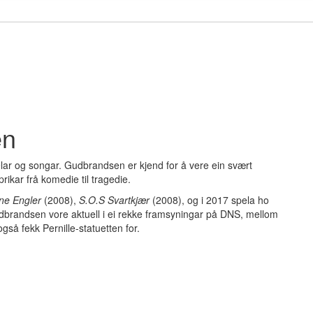
en
lar og songar. Gudbrandsen er kjend for å vere ein svært
prikar frå komedie til tragedie.
ne Engler
(2008),
S.O.S Svartkjær
(2008), og i 2017 spela ho
udbrandsen vore aktuell i ei rekke framsyningar på DNS, mellom
gså fekk Pernille-statuetten for.