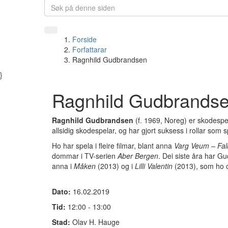
Forside
Forfattarar
Ragnhild Gudbrandsen
}
Ragnhild Gudbrands
Ragnhild Gudbrandsen
(f. 1969, Noreg) er skodespe
allsidig skodespelar, og har gjort suksess i rollar som s
Ho
har spela i fleire filmar, blant anna
Varg Veum – Fal
dommar i TV-serien
Aber Bergen
. Dei siste åra har G
anna i
Måken
(2013) og i
Lilli Valentin
(2013), som ho o
Dato:
16.02.2019
Tid:
12:00 - 13:00
Stad:
Olav H. Hauge