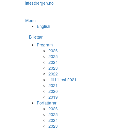
Skip
litfestbergen.no
to
the
content
Menu
English
Billettar
Program
2026
2025
2024
2023
2022
Litt Litfest 2021
2021
2020
2019
Forfattarar
2026
2025
2024
2023