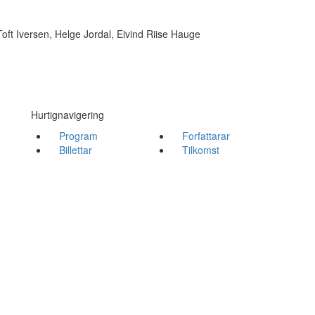
oft Iversen, Helge Jordal,
Eivind Riise Hauge
Hurtignavigering
Program
Forfattarar
Billettar
Tilkomst