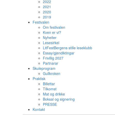
2022
2021
2020
2019
Festivalen
Om festivalen
Kven er vi?
Nyheiter
Lesesirkel
LitFestBergens stille leseklubb
Essay/gjendiktingar
Frivillig 2027
Partnarar
Skuleprogram
Gullkroken
Praktisk
Billettar
Tilkomst
Mat og drikke
Boksal og signering
PRESSE
Kontakt