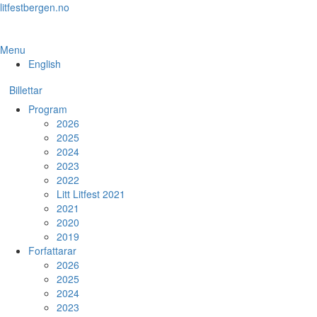
Skip
litfestbergen.no
to
the
content
Menu
English
Billettar
Program
2026
2025
2024
2023
2022
Litt Litfest 2021
2021
2020
2019
Forfattarar
2026
2025
2024
2023