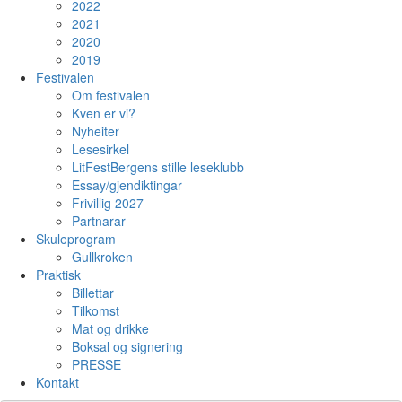
2022
2021
2020
2019
Festivalen
Om festivalen
Kven er vi?
Nyheiter
Lesesirkel
LitFestBergens stille leseklubb
Essay/gjendiktingar
Frivillig 2027
Partnarar
Skuleprogram
Gullkroken
Praktisk
Billettar
Tilkomst
Mat og drikke
Boksal og signering
PRESSE
Kontakt