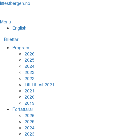
Skip
litfestbergen.no
to
the
content
Menu
English
Billettar
Program
2026
2025
2024
2023
2022
Litt Litfest 2021
2021
2020
2019
Forfattarar
2026
2025
2024
2023