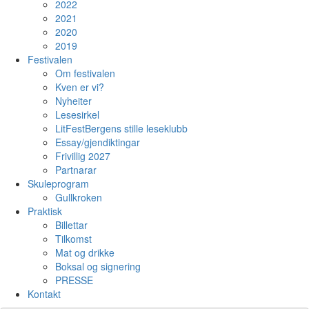
2022
2021
2020
2019
Festivalen
Om festivalen
Kven er vi?
Nyheiter
Lesesirkel
LitFestBergens stille leseklubb
Essay/gjendiktingar
Frivillig 2027
Partnarar
Skuleprogram
Gullkroken
Praktisk
Billettar
Tilkomst
Mat og drikke
Boksal og signering
PRESSE
Kontakt