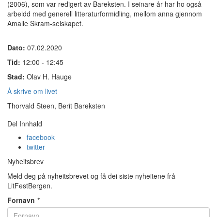
(2006), som var redigert av Bareksten. I seinare år har ho også
arbeidd med generell litteraturformidling, mellom anna gjennom
Amalie Skram-selskapet.
Dato:
07.02.2020
Tid:
12:00 - 12:45
Stad:
Olav H. Hauge
Å skrive om livet
Thorvald Steen, Berit Bareksten
Del Innhald
facebook
twitter
Nyheitsbrev
Meld deg på nyheitsbrevet og få dei siste nyheitene frå
LitFestBergen.
Fornavn
*